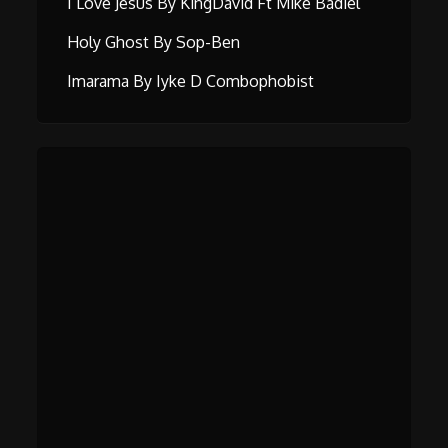
I Love Jesus By KingDavid Ft Mike Badiel
Holy Ghost By Sop-Ben
Imarama By Iyke D Combophobist