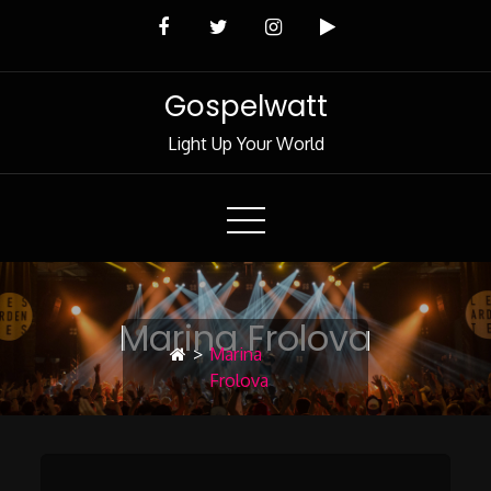
Skip
to
Content
Gospelwatt
Light Up Your World
Marina Frolova
>
Marina
Frolova